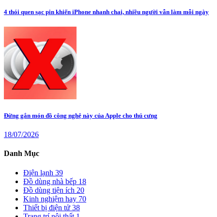
4 thói quen sạc pin khiến iPhone nhanh chai, nhiều người vẫn làm mỗi ngày
Đừng gắn món đồ công nghệ này của Apple cho thú cưng
18/07/2026
Danh Mục
Điện lạnh
39
Đồ dùng nhà bếp
18
Đồ dùng tiện ích
20
Kinh nghiệm hay
70
Thiết bị điện tử
38
Trang trí nội thất
1