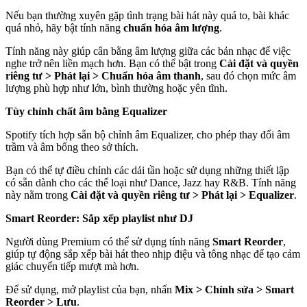
Nếu bạn thường xuyên gặp tình trạng bài hát này quá to, bài khác
quá nhỏ, hãy bật tính năng
chuẩn hóa âm lượng
.
Tính năng này giúp cân bằng âm lượng giữa các bản nhạc để việc
nghe trở nên liền mạch hơn. Bạn có thể bật trong
Cài đặt và quyền
riêng tư > Phát lại > Chuẩn hóa âm thanh
, sau đó chọn mức âm
lượng phù hợp như lớn, bình thường hoặc yên tĩnh.
Tùy chỉnh chất âm bằng Equalizer
Spotify tích hợp sẵn bộ chỉnh âm Equalizer, cho phép thay đổi âm
trầm và âm bổng theo sở thích.
Bạn có thể tự điều chỉnh các dải tần hoặc sử dụng những thiết lập
có sẵn dành cho các thể loại như Dance, Jazz hay R&B. Tính năng
này nằm trong
Cài đặt và quyền riêng tư > Phát lại > Equalizer
.
Smart Reorder: Sắp xếp playlist như DJ
Người dùng Premium có thể sử dụng tính năng
Smart Reorder
,
giúp tự động sắp xếp bài hát theo nhịp điệu và tông nhạc để tạo cảm
giác chuyển tiếp mượt mà hơn.
Để sử dụng, mở playlist của bạn, nhấn
Mix > Chỉnh sửa > Smart
Reorder > Lưu
.