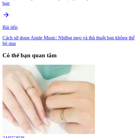
bạn
arrow_forward
Bài tiếp
Cách sử dụng Apple Music: Những mẹo và thủ thuật bạn không thể
bỏ qua
Có thể bạn quan tâm
24/07/2026