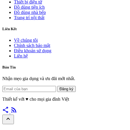
Thiết bị điện tử
Đồ dùng tiện ích
Đồ dùng nhà bếp
Trang trí nội thất
Liên Kết
Về chúng tôi
Chính sách bảo mật
Điều khoản sử dụng
Liên hệ
Bản Tin
Nhận mẹo gia dụng và ưu đãi mới nhất.
Đăng ký
Thiết kế với
♥
cho mọi gia đình Việt
share
rss_feed
expand_less