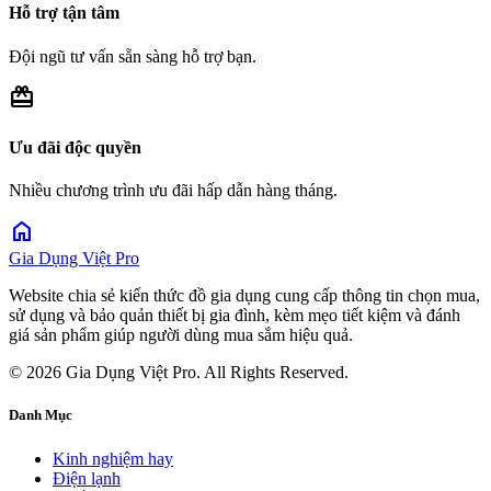
Hỗ trợ tận tâm
Đội ngũ tư vấn sẵn sàng hỗ trợ bạn.
redeem
Ưu đãi độc quyền
Nhiều chương trình ưu đãi hấp dẫn hàng tháng.
home
Gia Dụng Việt Pro
Website chia sẻ kiến thức đồ gia dụng cung cấp thông tin chọn mua,
sử dụng và bảo quản thiết bị gia đình, kèm mẹo tiết kiệm và đánh
giá sản phẩm giúp người dùng mua sắm hiệu quả.
© 2026 Gia Dụng Việt Pro. All Rights Reserved.
Danh Mục
Kinh nghiệm hay
Điện lạnh