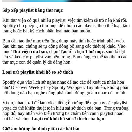
Sắp xếp playlist bằng thư mục
Khi thư viện có quá nhiều playlist, việc tìm kiếm sẽ trở nên khá rối.
Spotify cho phép tạo thư mục để nhóm các playlist theo thể loại, tâm
trạng hoặc bất kỳ cách phân loại nào bạn muốn.
Bạn cần tạo thư mục trên ứng dụng máy tính hoặc trình phát web.
Sau khi tạo, chúng sẽ tự động đồng bộ sang các thiết bị khác. Vào
mục
Thư viện của bạn
, chọn
Tạo
rồi chọn
Thư mục
, sau đó đặt
tên và kéo các playlist vào bên trong. Bạn cũng có thể tạo thêm các
thư mục con để quản lý dễ dàng hơn.
Loại trừ playlist khỏi hồ sơ sở thích
Spotify dựa vào lịch sử nghe nhạc để tạo các đề xuất cá nhân hóa
như Discover Weekly hay Spotify Wrapped. Tuy nhiên, không phải
nội dung nào bạn nghe cũng phản ánh đúng gu âm nhạc của mình.
Ví dụ, nhạc lo-fi để làm việc, tiếng ồn trắng để ngủ hay các playlist
yoga có thể khiến thuật toán hiểu sai sở thích của bạn. Trong trường
hợp đó, hãy nhấn vào biểu tượng ba chấm bên cạnh playlist hoặc
bài hát và chọn
Loại trừ khỏi hồ sơ sở thích của bạn
.
Giữ âm lượng ổn định giữa các bài hát