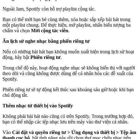
Ngoài Jam, Spotify còn hỗ trợ playlist cộng tác.
Bạn có thể mời bạn bè cùng thêm, xóa hoặc sắp xếp bài hát trong
một playlist chung. Để thực hiện, mở playlist, nhấn biểu tượng ba
chấm và chọn
Mời cộng tác viên
.
Ẩn lịch sử nghe nhạc bằng phiên riêng tư
Nếu có những bài hát bạn không muốn xuất hiện trong lịch sử hoạt
động, hãy bật
Phiên riêng tư
.
Trong chế độ này, hoạt động nghe nhạc sẽ không hiển thị với người
theo dõi và cũng không được dùng để cá nhân hóa các đề xuất của
Spotify.
Phiên riêng tư sẽ tự động kết thúc sau khoảng sáu giờ hoặc khi bạn
chủ động tắt.
Thêm nhạc từ thiết bị vào Spotify
Không phải bài hát nào cũng có trên Spotify. Trong trường hợp đó,
bạn có thể nhập các tệp nhạc lưu trên máy vào thư viện cá nhân.
Vào
Cài đặt và quyền riêng tư > Ứng dụng và thiết bị > Tệp âm
thanh cục bộ
, bật tính năng này rồi chọn thư mục chứa nhạc trên