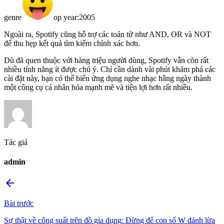
genre
op year:2005
Ngoài ra, Spotify cũng hỗ trợ các toán tử như AND, OR và NOT
để thu hẹp kết quả tìm kiếm chính xác hơn.
Dù đã quen thuộc với hàng triệu người dùng, Spotify vẫn còn rất
nhiều tính năng ít được chú ý. Chỉ cần dành vài phút khám phá các
cài đặt này, bạn có thể biến ứng dụng nghe nhạc hằng ngày thành
một công cụ cá nhân hóa mạnh mẽ và tiện lợi hơn rất nhiều.
Tác giả
admin
arrow_back
Bài trước
Sự thật về công suất trên đồ gia dụng: Đừng để con số W đánh lừa