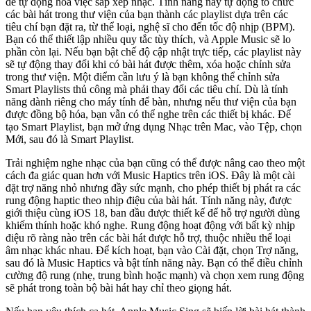
để tự động hóa việc sắp xếp nhạc. Tính năng này tự động tổ chức
các bài hát trong thư viện của bạn thành các playlist dựa trên các
tiêu chí bạn đặt ra, từ thể loại, nghệ sĩ cho đến tốc độ nhịp (BPM).
Bạn có thể thiết lập nhiều quy tắc tùy thích, và Apple Music sẽ lo
phần còn lại. Nếu bạn bật chế độ cập nhật trực tiếp, các playlist này
sẽ tự động thay đổi khi có bài hát được thêm, xóa hoặc chỉnh sửa
trong thư viện. Một điểm cần lưu ý là bạn không thể chỉnh sửa
Smart Playlists thủ công mà phải thay đổi các tiêu chí. Dù là tính
năng dành riêng cho máy tính để bàn, nhưng nếu thư viện của bạn
được đồng bộ hóa, bạn vẫn có thể nghe trên các thiết bị khác. Để
tạo Smart Playlist, bạn mở ứng dụng Nhạc trên Mac, vào Tệp, chọn
Mới, sau đó là Smart Playlist.
Trải nghiệm nghe nhạc của bạn cũng có thể được nâng cao theo một
cách đa giác quan hơn với Music Haptics trên iOS. Đây là một cài
đặt trợ năng nhỏ nhưng đầy sức mạnh, cho phép thiết bị phát ra các
rung động haptic theo nhịp điệu của bài hát. Tính năng này, được
giới thiệu cùng iOS 18, ban đầu được thiết kế để hỗ trợ người dùng
khiếm thính hoặc khó nghe. Rung động hoạt động với bất kỳ nhịp
điệu rõ ràng nào trên các bài hát được hỗ trợ, thuộc nhiều thể loại
âm nhạc khác nhau. Để kích hoạt, bạn vào Cài đặt, chọn Trợ năng,
sau đó là Music Haptics và bật tính năng này. Bạn có thể điều chỉnh
cường độ rung (nhẹ, trung bình hoặc mạnh) và chọn xem rung động
sẽ phát trong toàn bộ bài hát hay chỉ theo giọng hát.