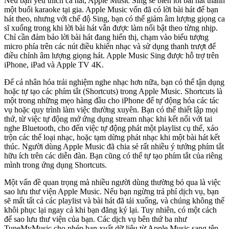
Nếu bạn yêu thích ca hát, Apple Music Sing sẽ biến lời bài hát thành
một buổi karaoke tại gia. Apple Music vốn đã có lời bài hát để bạn
hát theo, nhưng với chế độ Sing, bạn có thể giảm âm lượng giọng ca
sĩ xuống trong khi lời bài hát vẫn được làm nổi bật theo từng nhịp.
Chỉ cần đảm bảo lời bài hát đang hiển thị, chạm vào biểu tượng
micro phía trên các nút điều khiển nhạc và sử dụng thanh trượt để
điều chỉnh âm lượng giọng hát. Apple Music Sing được hỗ trợ trên
iPhone, iPad và Apple TV 4K.
Để cá nhân hóa trải nghiệm nghe nhạc hơn nữa, bạn có thể tận dụng
hoặc tự tạo các phím tắt (Shortcuts) trong Apple Music. Shortcuts là
một trong những mẹo hàng đầu cho iPhone để tự động hóa các tác
vụ hoặc quy trình làm việc thường xuyên. Bạn có thể thiết lập mọi
thứ, từ việc tự động mở ứng dụng stream nhạc khi kết nối với tai
nghe Bluetooth, cho đến việc tự động phát một playlist cụ thể, xáo
trộn các thể loại nhạc, hoặc tạm dừng phát nhạc khi một bài hát kết
thúc. Người dùng Apple Music đã chia sẻ rất nhiều ý tưởng phím tắt
hữu ích trên các diễn đàn. Bạn cũng có thể tự tạo phím tắt của riêng
mình trong ứng dụng Shortcuts.
Một vấn đề quan trọng mà nhiều người dùng thường bỏ qua là việc
sao lưu thư viện Apple Music. Nếu bạn ngừng trả phí dịch vụ, bạn
sẽ mất tất cả các playlist và bài hát đã tải xuống, và chúng không thể
khôi phục lại ngay cả khi bạn đăng ký lại. Tuy nhiên, có một cách
để sao lưu thư viện của bạn. Các dịch vụ bên thứ ba như
TuneMyMusic cho phép bạn xuất dữ liệu từ Apple Music sang tệp