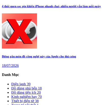
4 thói quen sạc pin khiến iPhone nhanh chai, nhiều người vẫn làm mỗi ngày
Đừng gắn món đồ công nghệ này của Apple cho thú cưng
18/07/2026
Danh Mục
Điện lạnh
39
Đồ dùng nhà bếp
18
Đồ dùng tiện ích
20
Kinh nghiệm hay
70
Thiết bị điện tử
38