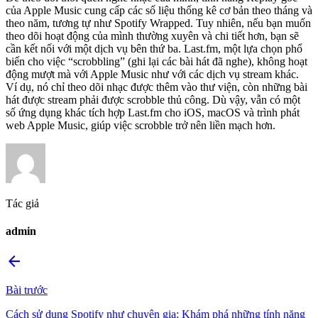
của Apple Music cung cấp các số liệu thống kê cơ bản theo tháng và
theo năm, tương tự như Spotify Wrapped. Tuy nhiên, nếu bạn muốn
theo dõi hoạt động của mình thường xuyên và chi tiết hơn, bạn sẽ
cần kết nối với một dịch vụ bên thứ ba. Last.fm, một lựa chọn phổ
biến cho việc “scrobbling” (ghi lại các bài hát đã nghe), không hoạt
động mượt mà với Apple Music như với các dịch vụ stream khác.
Ví dụ, nó chỉ theo dõi nhạc được thêm vào thư viện, còn những bài
hát được stream phải được scrobble thủ công. Dù vậy, vẫn có một
số ứng dụng khác tích hợp Last.fm cho iOS, macOS và trình phát
web Apple Music, giúp việc scrobble trở nên liền mạch hơn.
Tác giả
admin
arrow_back
Bài trước
Cách sử dụng Spotify như chuyên gia: Khám phá những tính năng