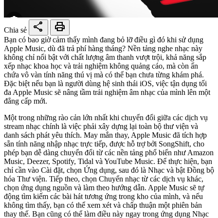
share
print
Chia sẻ
Bạn có bao giờ cảm thấy mình đang bỏ lỡ điều gì đó khi sử dụng
Apple Music, dù đã trả phí hàng tháng? Nền tảng nghe nhạc này
không chỉ nổi bật với chất lượng âm thanh vượt trội, khả năng sắp
xếp nhạc khoa học và trải nghiệm không quảng cáo, mà còn ẩn
chứa vô vàn tính năng thú vị mà có thể bạn chưa từng khám phá.
Đặc biệt nếu bạn là người dùng hệ sinh thái iOS, việc tận dụng tối
đa Apple Music sẽ nâng tầm trải nghiệm âm nhạc của mình lên một
đẳng cấp mới.
Một trong những rào cản lớn nhất khi chuyển đổi giữa các dịch vụ
stream nhạc chính là việc phải xây dựng lại toàn bộ thư viện và
danh sách phát yêu thích. May mắn thay, Apple Music đã tích hợp
sẵn tính năng nhập nhạc trực tiếp, được hỗ trợ bởi SongShift, cho
phép bạn dễ dàng chuyển đổi từ các nền tảng phổ biến như Amazon
Music, Deezer, Spotify, Tidal và YouTube Music. Để thực hiện, bạn
chỉ cần vào Cài đặt, chọn Ứng dụng, sau đó là Nhạc và bật Đồng bộ
hóa Thư viện. Tiếp theo, chọn Chuyển nhạc từ các dịch vụ khác,
chọn ứng dụng nguồn và làm theo hướng dẫn. Apple Music sẽ tự
động tìm kiếm các bài hát tương ứng trong kho của mình, và nếu
không tìm thấy, bạn có thể xem xét và chấp thuận một phiên bản
thay thế. Bạn cũng có thể làm điều này ngay trong ứng dụng Nhạc