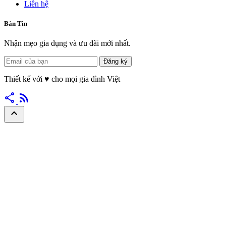
Liên hệ
Bản Tin
Nhận mẹo gia dụng và ưu đãi mới nhất.
Đăng ký
Thiết kế với
♥
cho mọi gia đình Việt
share
rss_feed
expand_less