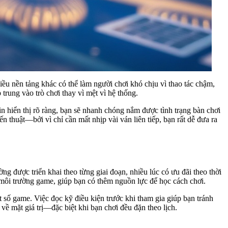
ều nền tảng khác có thể làm người chơi khó chịu vì thao tác chậm,
trung vào trò chơi thay vì mệt vì hệ thống.
n hiển thị rõ ràng, bạn sẽ nhanh chóng nắm được tình trạng bàn chơi
thuật—bởi vì chỉ cần mất nhịp vài ván liên tiếp, bạn rất dễ đưa ra
ờng được triển khai theo từng giai đoạn, nhiều lúc có ưu đãi theo thời
 môi trường game, giúp bạn có thêm nguồn lực để học cách chơi.
số game. Việc đọc kỹ điều kiện trước khi tham gia giúp bạn tránh
về mặt giá trị—đặc biệt khi bạn chơi đều đặn theo lịch.