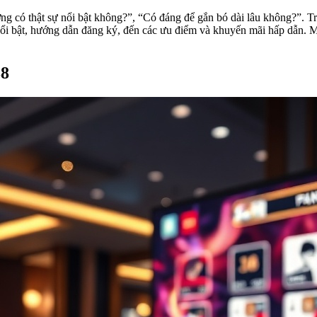
ng có thật sự nổi bật không?”, “Có đáng để gắn bó dài lâu không?”. Tr
ổi bật, hướng dẫn đăng ký, đến các ưu điểm và khuyến mãi hấp dẫn. Mục 
88