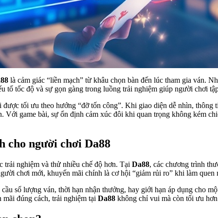
a88
là cảm giác “liền mạch” từ khâu chọn bàn đến lúc tham gia ván. Nhi
tố tốc độ và sự gọn gàng trong luồng trải nghiệm giúp người chơi tập 
 được tối ưu theo hướng “đỡ tốn công”. Khi giao diện dễ nhìn, thông ti
 Với game bài, sự ổn định cảm xúc đôi khi quan trọng không kém chiến 
h cho người chơi Da88
 trải nghiệm và thử nhiều chế độ hơn. Tại
Da88
, các chương trình thư
gười chơi mới, khuyến mãi chính là cơ hội “giảm rủi ro” khi làm quen
cầu số lượng ván, thời hạn nhận thưởng, hay giới hạn áp dụng cho một 
n mãi đúng cách, trải nghiệm tại
Da88
không chỉ vui mà còn tối ưu hơn 