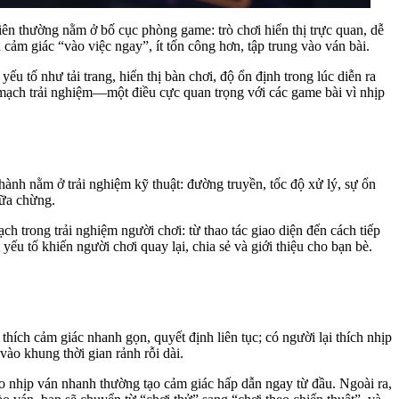
iên thường nằm ở bố cục phòng game: trò chơi hiển thị trực quan, dễ
cảm giác “vào việc ngay”, ít tốn công hơn, tập trung vào ván bài.
u tố như tải trang, hiển thị bàn chơi, độ ổn định trong lúc diễn ra
ứt mạch trải nghiệm—một điều cực quan trọng với các game bài vì nhịp
hành nằm ở trải nghiệm kỹ thuật: đường truyền, tốc độ xử lý, sự ổn
iữa chừng.
h trong trải nghiệm người chơi: từ thao tác giao diện đến cách tiếp
ếu tố khiến người chơi quay lại, chia sẻ và giới thiệu cho bạn bè.
hích cảm giác nhanh gọn, quyết định liên tục; có người lại thích nhịp
vào khung thời gian rảnh rỗi dài.
heo nhịp ván nhanh thường tạo cảm giác hấp dẫn ngay từ đầu. Ngoài ra,