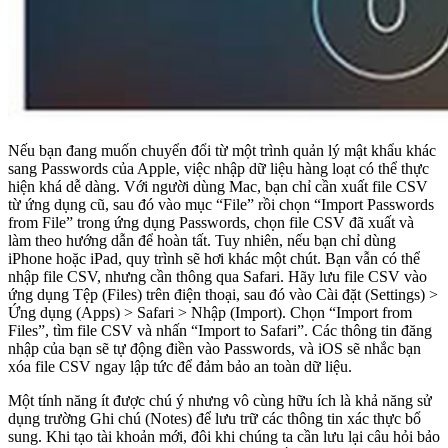
Nếu bạn đang muốn chuyển đổi từ một trình quản lý mật khẩu khác
sang Passwords của Apple, việc nhập dữ liệu hàng loạt có thể thực
hiện khá dễ dàng. Với người dùng Mac, bạn chỉ cần xuất file CSV
từ ứng dụng cũ, sau đó vào mục “File” rồi chọn “Import Passwords
from File” trong ứng dụng Passwords, chọn file CSV đã xuất và
làm theo hướng dẫn để hoàn tất. Tuy nhiên, nếu bạn chỉ dùng
iPhone hoặc iPad, quy trình sẽ hơi khác một chút. Bạn vẫn có thể
nhập file CSV, nhưng cần thông qua Safari. Hãy lưu file CSV vào
ứng dụng Tệp (Files) trên điện thoại, sau đó vào Cài đặt (Settings) >
Ứng dụng (Apps) > Safari > Nhập (Import). Chọn “Import from
Files”, tìm file CSV và nhấn “Import to Safari”. Các thông tin đăng
nhập của bạn sẽ tự động điền vào Passwords, và iOS sẽ nhắc bạn
xóa file CSV ngay lập tức để đảm bảo an toàn dữ liệu.
Một tính năng ít được chú ý nhưng vô cùng hữu ích là khả năng sử
dụng trường Ghi chú (Notes) để lưu trữ các thông tin xác thực bổ
sung. Khi tạo tài khoản mới, đôi khi chúng ta cần lưu lại câu hỏi bảo