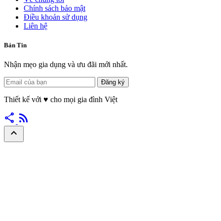
Chính sách bảo mật
Điều khoản sử dụng
Liên hệ
Bản Tin
Nhận mẹo gia dụng và ưu đãi mới nhất.
Đăng ký
Thiết kế với
♥
cho mọi gia đình Việt
share
rss_feed
expand_less