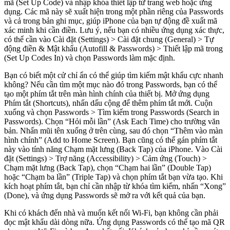
mã (Set Up Code) và nhập khóa thiết lập từ trang web hoặc ứng
dụng. Các mã này sẽ xuất hiện trong một phần riêng của Passwords
và cả trong bản ghi mục, giúp iPhone của bạn tự động đề xuất mã
xác minh khi cần điền. Lưu ý, nếu bạn có nhiều ứng dụng xác thực,
có thể cần vào Cài đặt (Settings) > Cài đặt chung (General) > Tự
động điền & Mật khẩu (Autofill & Passwords) > Thiết lập mã trong
(Set Up Codes In) và chọn Passwords làm mặc định.
Bạn có biết một cử chỉ ẩn có thể giúp tìm kiếm mật khẩu cực nhanh
không? Nếu cần tìm một mục nào đó trong Passwords, bạn có thể
tạo một phím tắt trên màn hình chính của thiết bị. Mở ứng dụng
Phím tắt (Shortcuts), nhấn dấu cộng để thêm phím tắt mới. Cuộn
xuống và chọn Passwords > Tìm kiếm trong Passwords (Search in
Passwords). Chọn “Hỏi mỗi lần” (Ask Each Time) cho trường văn
bản. Nhấn mũi tên xuống ở trên cùng, sau đó chọn “Thêm vào màn
hình chính” (Add to Home Screen). Bạn cũng có thể gán phím tắt
này vào tính năng Chạm mặt lưng (Back Tap) của iPhone. Vào Cài
đặt (Settings) > Trợ năng (Accessibility) > Cảm ứng (Touch) >
Chạm mặt lưng (Back Tap), chọn “Chạm hai lần” (Double Tap)
hoặc “Chạm ba lần” (Triple Tap) và chọn phím tắt bạn vừa tạo. Khi
kích hoạt phím tắt, bạn chỉ cần nhập từ khóa tìm kiếm, nhấn “Xong”
(Done), và ứng dụng Passwords sẽ mở ra với kết quả của bạn.
Khi có khách đến nhà và muốn kết nối Wi-Fi, bạn không cần phải
đọc mật khẩu dài dòng nữa. Ứng dụng Passwords có thể tạo mã QR