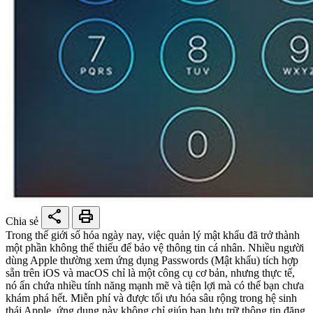
share
print
Chia sẻ
Trong thế giới số hóa ngày nay, việc quản lý mật khẩu đã trở thành
một phần không thể thiếu để bảo vệ thông tin cá nhân. Nhiều người
dùng Apple thường xem ứng dụng Passwords (Mật khẩu) tích hợp
sẵn trên iOS và macOS chỉ là một công cụ cơ bản, nhưng thực tế,
nó ẩn chứa nhiều tính năng mạnh mẽ và tiện lợi mà có thể bạn chưa
khám phá hết. Miễn phí và được tối ưu hóa sâu rộng trong hệ sinh
thái Apple, ứng dụng này không chỉ giúp bạn lưu trữ thông tin đăng