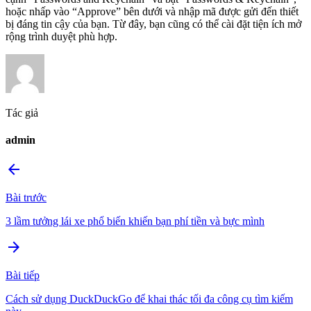
hoặc nhấp vào “Approve” bên dưới và nhập mã được gửi đến thiết
bị đáng tin cậy của bạn. Từ đây, bạn cũng có thể cài đặt tiện ích mở
rộng trình duyệt phù hợp.
Tác giả
admin
arrow_back
Bài trước
3 lầm tưởng lái xe phổ biến khiến bạn phí tiền và bực mình
arrow_forward
Bài tiếp
Cách sử dụng DuckDuckGo để khai thác tối đa công cụ tìm kiếm