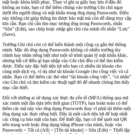
mật hoặc khóa khôi phục. Thay vì ghi ra giấy hay lưu ở đâu đó
không an toàn, bạn có thể thêm chúng vào trường Ghi chú ngay
dưới tên người dùng và mật khẩu trong ứng dụng Passwords. Điều
này không chỉ giúp thông tin được bảo mật mà còn dễ dàng truy cập
khi cần. Bạn chỉ cần tìm mục tương ứng trong Passwords, nhấn
“Sửa” (Edit), sao chép hoặc nhập ghi chú của mình rồi nhấn “Lưu”
(Save).
Trường Ghi chú còn có thể biến thành một công cụ gắn thẻ thông
minh. Mặc dù ứng dụng Passwords không có nhiều trường tùy
chỉnh hay nhãn riêng biệt như một số trình quản lý mật khẩu khác,
nhưng bất cứ điều gì bạn nhập vào Ghi chú đều có thể tìm kiếm
được. Điều này đặc biệt tiện lợi nếu bạn có nhiều tài khoản cho
cùng một dịch vụ, ví dụ như tài khoản Google cho công việc và cá
nhân. Bạn có thể thêm các thẻ như “tài khoản công việc”, “cá nhân”
vào Ghi chú và tìm kiếm các thuật ngữ đó để nhanh chóng tìm thấy
mục cần thiết.
Đối với những ai sử dụng xác thực đa yếu tố (MFA) thông qua mã
xác minh một lần dựa trên thời gian (TOTP), bạn hoàn toàn có thể
thêm các mã này vào ứng dụng Passwords thay vì phải tải thêm một
ứng dụng xác thực riêng biệt. Đây là một cách tiện lợi để hợp nhất
các công cụ bảo mật của bạn. Để thiết lập, bạn có thể quét mã QR
trên trang web hoặc ứng dụng bằng iPhone của mình, hoặc vào
Passwords > Tất cả (All) > [Tên tài khoản] > Sửa (Edit) > Thiết lập