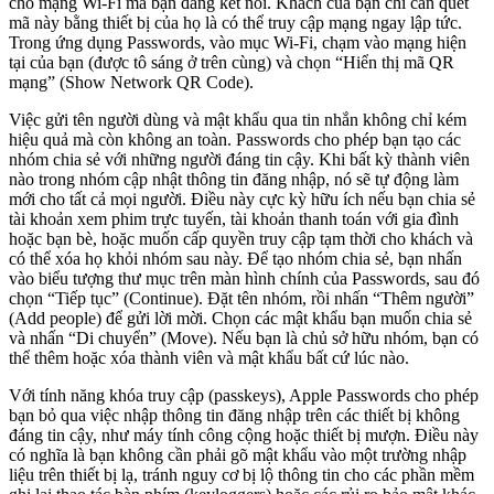
cho mạng Wi-Fi mà bạn đang kết nối. Khách của bạn chỉ cần quét
mã này bằng thiết bị của họ là có thể truy cập mạng ngay lập tức.
Trong ứng dụng Passwords, vào mục Wi-Fi, chạm vào mạng hiện
tại của bạn (được tô sáng ở trên cùng) và chọn “Hiển thị mã QR
mạng” (Show Network QR Code).
Việc gửi tên người dùng và mật khẩu qua tin nhắn không chỉ kém
hiệu quả mà còn không an toàn. Passwords cho phép bạn tạo các
nhóm chia sẻ với những người đáng tin cậy. Khi bất kỳ thành viên
nào trong nhóm cập nhật thông tin đăng nhập, nó sẽ tự động làm
mới cho tất cả mọi người. Điều này cực kỳ hữu ích nếu bạn chia sẻ
tài khoản xem phim trực tuyến, tài khoản thanh toán với gia đình
hoặc bạn bè, hoặc muốn cấp quyền truy cập tạm thời cho khách và
có thể xóa họ khỏi nhóm sau này. Để tạo nhóm chia sẻ, bạn nhấn
vào biểu tượng thư mục trên màn hình chính của Passwords, sau đó
chọn “Tiếp tục” (Continue). Đặt tên nhóm, rồi nhấn “Thêm người”
(Add people) để gửi lời mời. Chọn các mật khẩu bạn muốn chia sẻ
và nhấn “Di chuyển” (Move). Nếu bạn là chủ sở hữu nhóm, bạn có
thể thêm hoặc xóa thành viên và mật khẩu bất cứ lúc nào.
Với tính năng khóa truy cập (passkeys), Apple Passwords cho phép
bạn bỏ qua việc nhập thông tin đăng nhập trên các thiết bị không
đáng tin cậy, như máy tính công cộng hoặc thiết bị mượn. Điều này
có nghĩa là bạn không cần phải gõ mật khẩu vào một trường nhập
liệu trên thiết bị lạ, tránh nguy cơ bị lộ thông tin cho các phần mềm