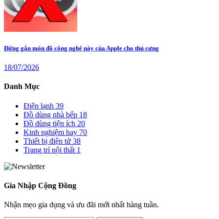
Đừng gắn món đồ công nghệ này của Apple cho thú cưng
18/07/2026
Danh Mục
Điện lạnh
39
Đồ dùng nhà bếp
18
Đồ dùng tiện ích
20
Kinh nghiệm hay
70
Thiết bị điện tử
38
Trang trí nội thất
1
Gia Nhập Cộng Đồng
Nhận mẹo gia dụng và ưu đãi mới nhất hàng tuần.