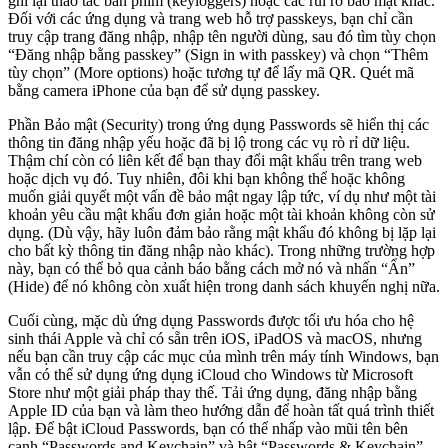
ghi lại thao tác bàn phím (keyloggers) hoặc các rủi ro bảo mật khác.
Đối với các ứng dụng và trang web hỗ trợ passkeys, bạn chỉ cần
truy cập trang đăng nhập, nhập tên người dùng, sau đó tìm tùy chọn
“Đăng nhập bằng passkey” (Sign in with passkey) và chọn “Thêm
tùy chọn” (More options) hoặc tương tự để lấy mã QR. Quét mã
bằng camera iPhone của bạn để sử dụng passkey.
Phần Bảo mật (Security) trong ứng dụng Passwords sẽ hiển thị các
thông tin đăng nhập yếu hoặc đã bị lộ trong các vụ rò rỉ dữ liệu.
Thậm chí còn có liên kết để bạn thay đổi mật khẩu trên trang web
hoặc dịch vụ đó. Tuy nhiên, đôi khi bạn không thể hoặc không
muốn giải quyết một vấn đề bảo mật ngay lập tức, ví dụ như một tài
khoản yêu cầu mật khẩu đơn giản hoặc một tài khoản không còn sử
dụng. (Dù vậy, hãy luôn đảm bảo rằng mật khẩu đó không bị lặp lại
cho bất kỳ thông tin đăng nhập nào khác). Trong những trường hợp
này, bạn có thể bỏ qua cảnh báo bằng cách mở nó và nhấn “Ẩn”
(Hide) để nó không còn xuất hiện trong danh sách khuyến nghị nữa.
Cuối cùng, mặc dù ứng dụng Passwords được tối ưu hóa cho hệ
sinh thái Apple và chỉ có sẵn trên iOS, iPadOS và macOS, nhưng
nếu bạn cần truy cập các mục của mình trên máy tính Windows, bạn
vẫn có thể sử dụng ứng dụng iCloud cho Windows từ Microsoft
Store như một giải pháp thay thế. Tải ứng dụng, đăng nhập bằng
Apple ID của bạn và làm theo hướng dẫn để hoàn tất quá trình thiết
lập. Để bật iCloud Passwords, bạn có thể nhấp vào mũi tên bên
cạnh “Passwords and Keychain” và bật “Passwords & Keychain”,