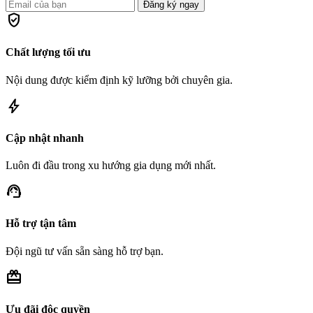
Đăng ký ngay
verified_user
Chất lượng tối ưu
Nội dung được kiểm định kỹ lưỡng bởi chuyên gia.
bolt
Cập nhật nhanh
Luôn đi đầu trong xu hướng gia dụng mới nhất.
support_agent
Hỗ trợ tận tâm
Đội ngũ tư vấn sẵn sàng hỗ trợ bạn.
redeem
Ưu đãi độc quyền