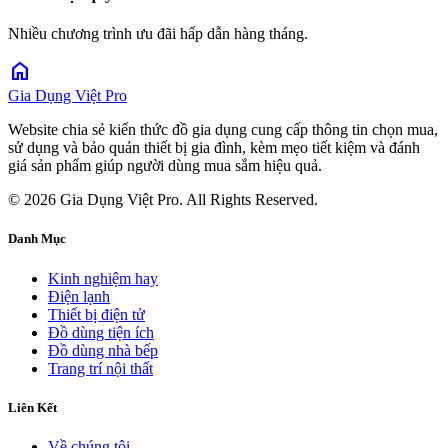
Nhiều chương trình ưu đãi hấp dẫn hàng tháng.
home
Gia Dụng Việt Pro
Website chia sẻ kiến thức đồ gia dụng cung cấp thông tin chọn mua,
sử dụng và bảo quản thiết bị gia đình, kèm mẹo tiết kiệm và đánh
giá sản phẩm giúp người dùng mua sắm hiệu quả.
© 2026 Gia Dụng Việt Pro. All Rights Reserved.
Danh Mục
Kinh nghiệm hay
Điện lạnh
Thiết bị điện tử
Đồ dùng tiện ích
Đồ dùng nhà bếp
Trang trí nội thất
Liên Kết
Về chúng tôi