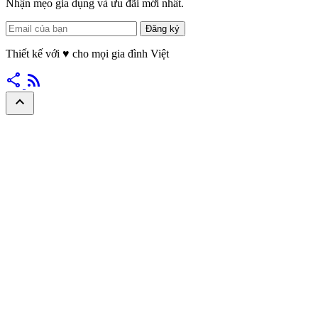
Nhận mẹo gia dụng và ưu đãi mới nhất.
Đăng ký
Thiết kế với
♥
cho mọi gia đình Việt
share
rss_feed
expand_less