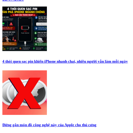
4 thói quen sạc pin khiến iPhone nhanh chai, nhiều người vẫn làm mỗi ngày
Đừng gắn món đồ công nghệ này của Apple cho thú cưng