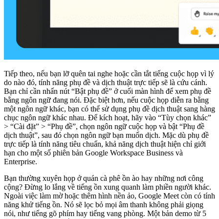
Tiếp theo, nếu bạn lỡ quên tai nghe hoặc cần tắt tiếng cuộc họp vì lý
do nào đó, tính năng phụ đề và dịch thuật trực tiếp sẽ là cứu cánh.
Bạn chỉ cần nhấn nút “Bật phụ đề” ở cuối màn hình để xem phụ đề
bằng ngôn ngữ đang nói. Đặc biệt hơn, nếu cuộc họp diễn ra bằng
một ngôn ngữ khác, bạn có thể sử dụng phụ đề dịch thuật sang hàng
chục ngôn ngữ khác nhau. Để kích hoạt, hãy vào “Tùy chọn khác”
> “Cài đặt” > “Phụ đề”, chọn ngôn ngữ cuộc họp và bật “Phụ đề
dịch thuật”, sau đó chọn ngôn ngữ bạn muốn dịch. Mặc dù phụ đề
trực tiếp là tính năng tiêu chuẩn, khả năng dịch thuật hiện chỉ giới
hạn cho một số phiên bản Google Workspace Business và
Enterprise.
Bạn thường xuyên họp ở quán cà phê ồn ào hay những nơi công
cộng? Đừng lo lắng về tiếng ồn xung quanh làm phiền người khác.
Ngoài việc làm mờ hoặc thêm hình nền ảo, Google Meet còn có tính
năng khử tiếng ồn. Nó sẽ lọc bỏ mọi âm thanh không phải giọng
nói, như tiếng gõ phím hay tiếng vang phòng. Một bản demo từ 5