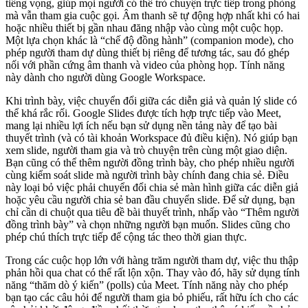
tiếng vọng, giúp mọi người có thể trò chuyện trực tiếp trong phòng
mà vẫn tham gia cuộc gọi. Âm thanh sẽ tự động hợp nhất khi có hai
hoặc nhiều thiết bị gần nhau đăng nhập vào cùng một cuộc họp.
Một lựa chọn khác là “chế độ đồng hành” (companion mode), cho
phép người tham dự dùng thiết bị riêng để tương tác, sau đó ghép
nối với phần cứng âm thanh và video của phòng họp. Tính năng
này dành cho người dùng Google Workspace.
Khi trình bày, việc chuyển đổi giữa các diễn giả và quản lý slide có
thể khá rắc rối. Google Slides được tích hợp trực tiếp vào Meet,
mang lại nhiều lợi ích nếu bạn sử dụng nền tảng này để tạo bài
thuyết trình (và có tài khoản Workspace đủ điều kiện). Nó giúp bạn
xem slide, người tham gia và trò chuyện trên cùng một giao diện.
Bạn cũng có thể thêm người đồng trình bày, cho phép nhiều người
cùng kiểm soát slide mà người trình bày chính đang chia sẻ. Điều
này loại bỏ việc phải chuyển đổi chia sẻ màn hình giữa các diễn giả
hoặc yêu cầu người chia sẻ ban đầu chuyển slide. Để sử dụng, bạn
chỉ cần di chuột qua tiêu đề bài thuyết trình, nhấp vào “Thêm người
đồng trình bày” và chọn những người bạn muốn. Slides cũng cho
phép chú thích trực tiếp để cộng tác theo thời gian thực.
Trong các cuộc họp lớn với hàng trăm người tham dự, việc thu thập
phản hồi qua chat có thể rất lộn xộn. Thay vào đó, hãy sử dụng tính
năng “thăm dò ý kiến” (polls) của Meet. Tính năng này cho phép
bạn tạo các câu hỏi để người tham gia bỏ phiếu, rất hữu ích cho các