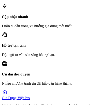
bolt
Cập nhật nhanh
Luôn đi đầu trong xu hướng gia dụng mới nhất.
support_agent
Hỗ trợ tận tâm
Đội ngũ tư vấn sẵn sàng hỗ trợ bạn.
redeem
Ưu đãi độc quyền
Nhiều chương trình ưu đãi hấp dẫn hàng tháng.
home
Gia Dụng Việt Pro