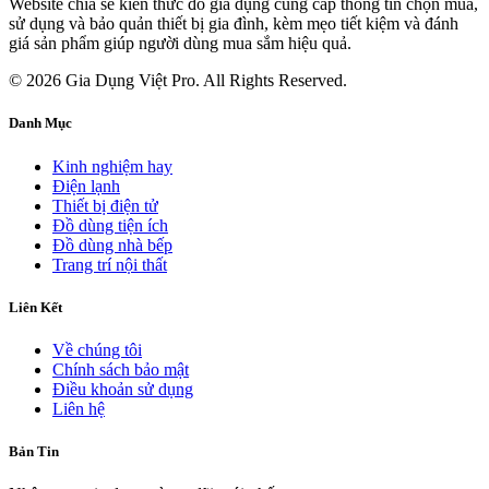
Website chia sẻ kiến thức đồ gia dụng cung cấp thông tin chọn mua,
sử dụng và bảo quản thiết bị gia đình, kèm mẹo tiết kiệm và đánh
giá sản phẩm giúp người dùng mua sắm hiệu quả.
© 2026 Gia Dụng Việt Pro. All Rights Reserved.
Danh Mục
Kinh nghiệm hay
Điện lạnh
Thiết bị điện tử
Đồ dùng tiện ích
Đồ dùng nhà bếp
Trang trí nội thất
Liên Kết
Về chúng tôi
Chính sách bảo mật
Điều khoản sử dụng
Liên hệ
Bản Tin