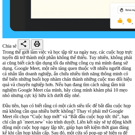
share
print
Chia sẻ
Trong thế giới làm việc và học tập từ xa ngày nay, các cuộc họp trực
tuyến đã trở thành một phần không thể thiếu. Tuy nhiên, không phải
ai cũng biết cách tận dụng tối đa những công cụ mà mình đang sử
dụng. Google Meet, một nền tảng quen thuộc với nhiều người dùng
cá nhân lẫn doanh nghiệp, ẩn chứa nhiều tính năng thông minh có
thể biến những buổi họp nhàm chán thành những cuộc trao đổi hiệu
quả và chuyên nghiệp hơn. Nếu bạn đang tìm cách nâng tầm trải
nghiệm Google Meet của mình, hãy cùng mình khám phá 10 mẹo
nhỏ nhưng cực kỳ hữu ích dưới đây nhé.
Đầu tiên, bạn có biết rằng có một cách siêu tốc để bắt đầu cuộc họp
mà không cần qua nhiều bước không? Thay vì phải mở Google
Meet rồi chọn “Cuộc họp mới” và “Bắt đầu cuộc họp tức thì”, bạn
chỉ cần gõ `meet.new` vào trình duyệt. Liên kết này sẽ tự động khởi
động một cuộc họp ngay lập tức, giúp bạn tiết kiệm thời gian đáng
kể khi cần họp khẩn cấp. Sau đó, một cửa sổ pop-up sẽ hiện ra để