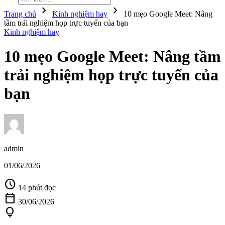
chevron_right
chevron_right
Trang chủ
Kinh nghiệm hay
10 mẹo Google Meet: Nâng
tầm trải nghiệm họp trực tuyến của bạn
Kinh nghiệm hay
10 mẹo Google Meet: Nâng tầm
trải nghiệm họp trực tuyến của
bạn
admin
01/06/2026
schedule
14 phút đọc
calendar_today
30/06/2026
lightbulb