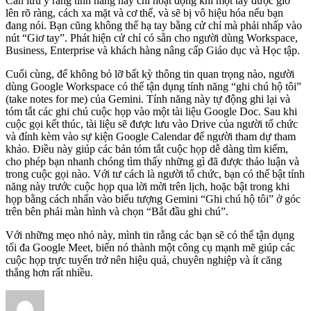
Cần lưu ý rằng tính năng này chỉ hoạt động khi một tay được giơ
lên rõ ràng, cách xa mặt và cơ thể, và sẽ bị vô hiệu hóa nếu bạn
đang nói. Bạn cũng không thể hạ tay bằng cử chỉ mà phải nhấp vào
nút “Giơ tay”. Phát hiện cử chỉ có sẵn cho người dùng Workspace,
Business, Enterprise và khách hàng nâng cấp Giáo dục và Học tập.
Cuối cùng, để không bỏ lỡ bất kỳ thông tin quan trọng nào, người
dùng Google Workspace có thể tận dụng tính năng “ghi chú hộ tôi”
(take notes for me) của Gemini. Tính năng này tự động ghi lại và
tóm tắt các ghi chú cuộc họp vào một tài liệu Google Doc. Sau khi
cuộc gọi kết thúc, tài liệu sẽ được lưu vào Drive của người tổ chức
và đính kèm vào sự kiện Google Calendar để người tham dự tham
khảo. Điều này giúp các bản tóm tắt cuộc họp dễ dàng tìm kiếm,
cho phép bạn nhanh chóng tìm thấy những gì đã được thảo luận và
trong cuộc gọi nào. Với tư cách là người tổ chức, bạn có thể bật tính
năng này trước cuộc họp qua lời mời trên lịch, hoặc bật trong khi
họp bằng cách nhấn vào biểu tượng Gemini “Ghi chú hộ tôi” ở góc
trên bên phải màn hình và chọn “Bắt đầu ghi chú”.
Với những mẹo nhỏ này, mình tin rằng các bạn sẽ có thể tận dụng
tối đa Google Meet, biến nó thành một công cụ mạnh mẽ giúp các
cuộc họp trực tuyến trở nên hiệu quả, chuyên nghiệp và ít căng
thẳng hơn rất nhiều.