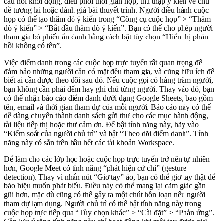
câu hỏi khởi động, điều phối thời gian họp, thu thập ý kiến về chủ
đề tương lai hoặc đánh giá bài thuyết trình. Người điều hành cuộc
họp có thể tạo thăm dò ý kiến trong “Công cụ cuộc họp” > “Thăm
dò ý kiến” > “Bắt đầu thăm dò ý kiến”. Bạn có thể cho phép người
tham gia bỏ phiếu ẩn danh bằng cách bật tùy chọn “Hiển thị phản
hồi không có tên”.
Việc điểm danh trong các cuộc họp trực tuyến rất quan trọng để
đảm bảo những người cần có mặt đều tham gia, và cũng hữu ích để
biết ai cần được theo dõi sau đó. Nếu cuộc gọi có hàng trăm người,
bạn không cần phải đếm hay ghi chú từng người. Thay vào đó, bạn
có thể nhận báo cáo điểm danh dưới dạng Google Sheets, bao gồm
tên, email và thời gian tham dự của mỗi người. Báo cáo này có thể
dễ dàng chuyển thành danh sách gửi thư cho các mục hành động,
tài liệu tiếp thị hoặc thư cảm ơn. Để bật tính năng này, hãy vào
“Kiểm soát của người chủ trì” và bật “Theo dõi điểm danh”. Tính
năng này có sẵn trên hầu hết các tài khoản Workspace.
Để làm cho các lớp học hoặc cuộc họp trực tuyến trở nên tự nhiên
hơn, Google Meet có tính năng “phát hiện cử chỉ” (gesture
detection). Thay vì nhấn nút “Giơ tay” ảo, bạn có thể giơ tay thật để
báo hiệu muốn phát biểu. Điều này có thể mang lại cảm giác gần
gũi hơn, mặc dù cũng có thể gây ra một chút hỗn loạn nếu người
tham dự lạm dụng. Người chủ trì có thể bật tính năng này trong
cuộc họp trực tiếp qua “Tùy chọn khác” > “Cài đặt” > “Phản ứng”.