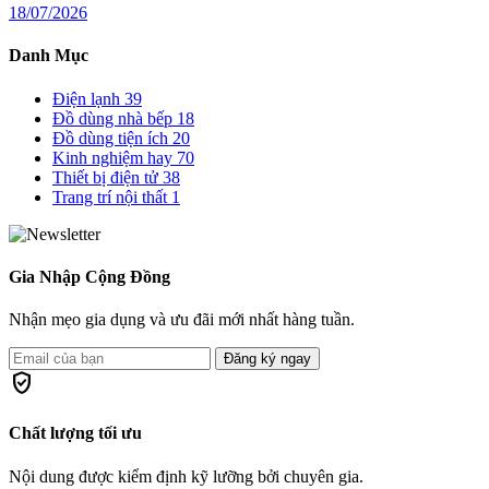
18/07/2026
Danh Mục
Điện lạnh
39
Đồ dùng nhà bếp
18
Đồ dùng tiện ích
20
Kinh nghiệm hay
70
Thiết bị điện tử
38
Trang trí nội thất
1
Gia Nhập Cộng Đồng
Nhận mẹo gia dụng và ưu đãi mới nhất hàng tuần.
Đăng ký ngay
verified_user
Chất lượng tối ưu
Nội dung được kiểm định kỹ lưỡng bởi chuyên gia.