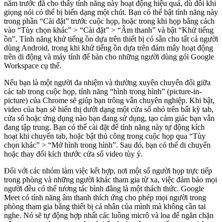
năm trước đã cho thấy tính năng này hoạt động hiệu quả, dù đôi khi
giọng nói có thể bị biến dạng một chút. Bạn có thể bật tính năng này
trong phần “Cài đặt” trước cuộc họp, hoặc trong khi họp bằng cách
vào “Tùy chọn khác” > “Cài đặt” > “Âm thanh” và bật “Khử tiếng
ồn”. Tính năng khử tiếng ồn dựa trên thiết bị có sẵn cho tất cả người
dùng Android, trong khi khử tiếng ồn dựa trên đám mây hoạt động
trên di động và máy tính để bàn cho những người dùng gói Google
Workspace cụ thể.
Nếu bạn là một người đa nhiệm và thường xuyên chuyển đổi giữa
các tab trong cuộc họp, tính năng “hình trong hình” (picture-in-
picture) của Chrome sẽ giúp bạn trông vẫn chuyên nghiệp. Khi bật,
video của bạn sẽ hiển thị dưới dạng một cửa sổ nhỏ trên bất kỳ tab,
cửa sổ hoặc ứng dụng nào bạn đang sử dụng, tạo cảm giác bạn vẫn
đang tập trung. Bạn có thể cài đặt để tính năng này tự động kích
hoạt khi chuyển tab, hoặc bật thủ công trong cuộc họp qua “Tùy
chọn khác” > “Mở hình trong hình”. Sau đó, bạn có thể di chuyển
hoặc thay đổi kích thước cửa sổ video tùy ý.
Đối với các nhóm làm việc kết hợp, nơi một số người họp trực tiếp
trong phòng và những người khác tham gia từ xa, việc đảm bảo mọi
người đều có thể tương tác bình đẳng là một thách thức. Google
Meet có tính năng âm thanh thích ứng cho phép mọi người trong
phòng tham gia bằng thiết bị cá nhân của mình mà không cần tai
nghe. Nó sẽ tự động hợp nhất các luồng micrô và loa để ngăn chặn