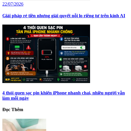
22/07/2026
Giải pháp rẻ tiền nhưng giải quyết nỗi lo riêng tư trên kính AI
4 thói quen sạc pin khiến iPhone nhanh chai, nhiều người vẫn
làm mỗi ngày
Đọc Thêm