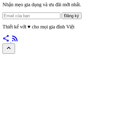
Nhận mẹo gia dụng và ưu đãi mới nhất.
Đăng ký
Thiết kế với
♥
cho mọi gia đình Việt
share
rss_feed
expand_less