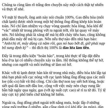
Chúng ta cùng làm rõ trắng đen chuyện này một cách thật tự nhiên
và thực tế nhé.
Về mặt lý thuyết, ông anh này nói chuẩn 100%. Gas điều hòa (môi
chất lạnh) được nhốt trong một hệ thống ống đồng khép kín hoàn
toàn. Nó chỉ làm nhiệm vụ chạy vòng quanh: hóa lỏng, hóa khí để
“vác” nhiệt từ trong phòng vứt ra ngoài trời, rồi lại quay về máy
nén. Nó không phải là xăng để mà bị đốt cháy tiêu hao, cũng không
phải dầu máy để mà bị cạn. Nên nếu thợ nào đến nhà bạn bảo:
“Anh/chị ơi, máy dùng cả năm rồi, gas nó hao bớt đi, giờ phải nạp
bổ sung định kỳ”
– thì đích thị 100% là
đào lửa làm tiền
.
Đấy là trong điều kiện “hoàn hảo”, trong khi thực tế lắp đặt điều
hòa ở ta lại có nhiều chuyện xảy ra lắm. Hệ thống không thể tự hở,
nhưng con người và môi trường sẽ làm nó hở.
Khác với tủ lạnh được hàn kín từ trong nhà máy, điều hòa khi lắp tại
nhà bạn phải nối cục nóng với cục lạnh bằng ống đồng qua các mối
loe (rắc-co) bắt vít thủ công. Chỉ cần thợ non tay siết hơi lỏng, hoặc
siết quá đà làm nứt đầu loe, cộng với việc máy nén chạy rung lắc
bần bật ngày qua ngày, gas (với áp suất cực cao) sẽ rỉ ra từ đó. Tỷ lệ
này cực kỳ phổ biến chứ không hề hiếm.
Ngoài ra, ống đồng phơi ngoài trời nắng mưa, hoặc lắp ở những
vùng môi trường ô nhiễm, gần cống rãnh (có khí độc ăn mòn), dàn