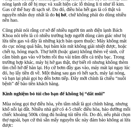
nóng lạnh rất dễ bị mục và xuất hiện các lỗ thủng li ti như lỗ kim.
Gas cứ thế bay đi sạch sẽ. Do đó, điều hòa hết gas là có thật và
nguyên nhân duy nhất là do
bị hở
, chứ không phải do dùng nhiều
nên hao.
Cũng phải nói rằng cơ sở để nhiều người tin anh điện lạnh Bách
Khoa nói trên là có nhiều trường hợp người dùng cảm giác như bị
lừa tiền gas và đây là những kịch bản quen thuộc: Máy không mát
do cục nóng quá bẩn, bụi bám kín mít không giải nhiệt được, hoặc
chết tụ, hỏng mạch. Thợ lười (hoặc gian) không thèm vệ sinh, cứ
cắm bình gas vào vờ bơm rồi thu vài trăm đến cả triệu bạc. Trong
trường hợp khác, máy bị hở gas thật, thợ biết rõ nhưng không thèm
tìm chỗ hở để hàn lại. Họ cứ bơm đầy gas vào, máy mát lại ngay lúc
đó, họ lấy tiền đi về. Một tháng sau gas rò hết sạch, máy lại nóng,
và bạn lại phải gọi họ đến bơm tiếp. Đây mới chính là chiêu “nuôi
bệnh” để bào tiền khách hàng.
Kinh nghiệm bỏ túi cho bạn để không bị “dắt mũi”
Mùa nóng gọi thợ điều hòa, yên tâm nhất là gọi chính hãng, nhưng
khổ nỗi lại đắt. Nhiều nhà giờ có 4-5 chiếc điều hòa, bảo dưỡng mỗi
chiếc khoảng 500k cũng đủ hoẵng túi tiền rồi. Do đó, nếu phải chọn
thợ ngoài, bạn cứ thủ sẵn mấy nguyên tắc này đảm bảo không ai lừa
được: