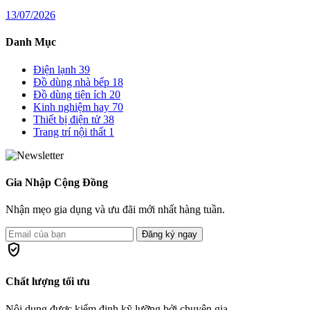
13/07/2026
Danh Mục
Điện lạnh
39
Đồ dùng nhà bếp
18
Đồ dùng tiện ích
20
Kinh nghiệm hay
70
Thiết bị điện tử
38
Trang trí nội thất
1
Gia Nhập Cộng Đồng
Nhận mẹo gia dụng và ưu đãi mới nhất hàng tuần.
Đăng ký ngay
verified_user
Chất lượng tối ưu
Nội dung được kiểm định kỹ lưỡng bởi chuyên gia.