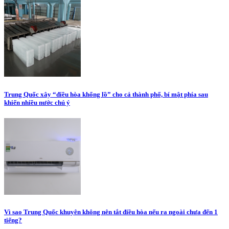
Trung Quốc xây “điều hòa khổng lồ” cho cả thành phố, bí mật phía sau
khiến nhiều nước chú ý
Vì sao Trung Quốc khuyên không nên tắt điều hòa nếu ra ngoài chưa đến 1
tiếng?