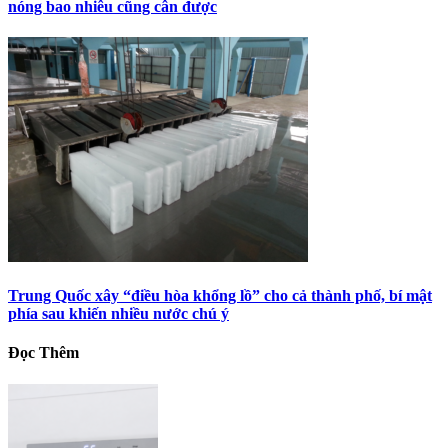
nóng bao nhiêu cũng cân được
Trung Quốc xây “điều hòa khổng lồ” cho cả thành phố, bí mật
phía sau khiến nhiều nước chú ý
Đọc Thêm