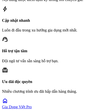
bolt
Cập nhật nhanh
Luôn đi đầu trong xu hướng gia dụng mới nhất.
support_agent
Hỗ trợ tận tâm
Đội ngũ tư vấn sẵn sàng hỗ trợ bạn.
redeem
Ưu đãi độc quyền
Nhiều chương trình ưu đãi hấp dẫn hàng tháng.
home
Gia Dụng Việt Pro