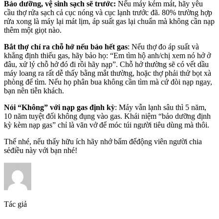
Bảo dưỡng, vệ sinh sạch sẽ trước:
Nếu máy kém mát, hãy yêu
cầu thợ rửa sạch cả cục nóng và cục lạnh trước đã. 80% trường hợp
rửa xong là máy lại mát lịm, áp suất gas lại chuẩn mà không cần nạp
thêm một giọt nào.
Bắt thợ chỉ ra chỗ hở nếu bảo hết gas
: Nếu thợ đo áp suất và
khẳng định thiếu gas, hãy bảo họ: “Em tìm hộ anh/chị xem nó hở ở
đâu, xử lý chỗ hở đó đi rồi hãy nạp”. Chỗ hở thường sẽ có vết dầu
máy loang ra rất dễ thấy bằng mắt thường, hoặc thợ phải thử bọt xà
phòng để tìm. Nếu họ phân bua không cần tìm mà cứ đòi nạp ngay,
bạn nên tiễn khách.
Nói “Không” với nạp gas định kỳ
: Máy vẫn lạnh sâu thì 5 năm,
10 năm tuyệt đối không đụng vào gas. Khái niệm “bảo dưỡng định
kỳ kèm nạp gas” chỉ là văn vở để móc túi người tiêu dùng mà thôi.
Thế nhé, nếu thấy hữu ích hãy nhớ bấm đểđộng viên người chia
sẻđiều này với bạn nhé!
Tác giả