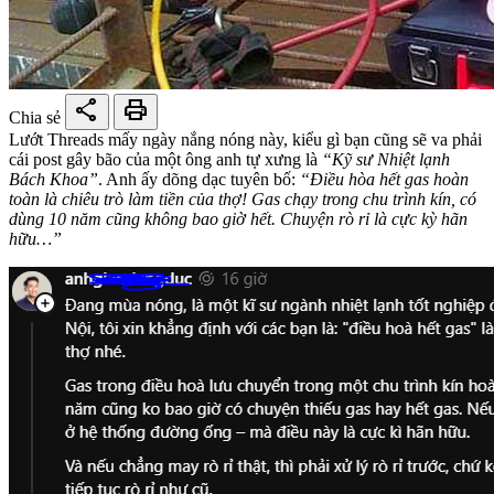
share
print
Chia sẻ
Lướt Threads mấy ngày nắng nóng này, kiểu gì bạn cũng sẽ va phải
cái post gây bão của một ông anh tự xưng là
“Kỹ sư Nhiệt lạnh
Bách Khoa”
. Anh ấy dõng dạc tuyên bố:
“Điều hòa hết gas hoàn
toàn là chiêu trò làm tiền của thợ! Gas chạy trong chu trình kín, có
dùng 10 năm cũng không bao giờ hết. Chuyện rò rỉ là cực kỳ hãn
hữu…”