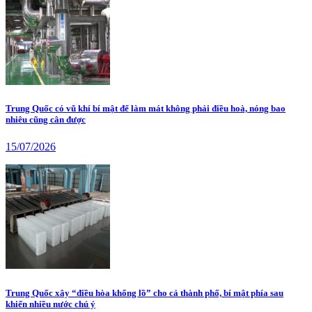
Trung Quốc có vũ khí bí mật để làm mát không phải điều hoà, nóng bao
nhiêu cũng cân được
15/07/2026
Trung Quốc xây “điều hòa khổng lồ” cho cả thành phố, bí mật phía sau
khiến nhiều nước chú ý