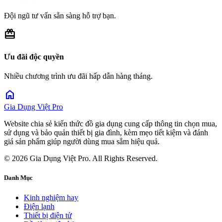
Đội ngũ tư vấn sẵn sàng hỗ trợ bạn.
redeem
Ưu đãi độc quyền
Nhiều chương trình ưu đãi hấp dẫn hàng tháng.
home
Gia Dụng Việt Pro
Website chia sẻ kiến thức đồ gia dụng cung cấp thông tin chọn mua,
sử dụng và bảo quản thiết bị gia đình, kèm mẹo tiết kiệm và đánh
giá sản phẩm giúp người dùng mua sắm hiệu quả.
© 2026 Gia Dụng Việt Pro. All Rights Reserved.
Danh Mục
Kinh nghiệm hay
Điện lạnh
Thiết bị điện tử