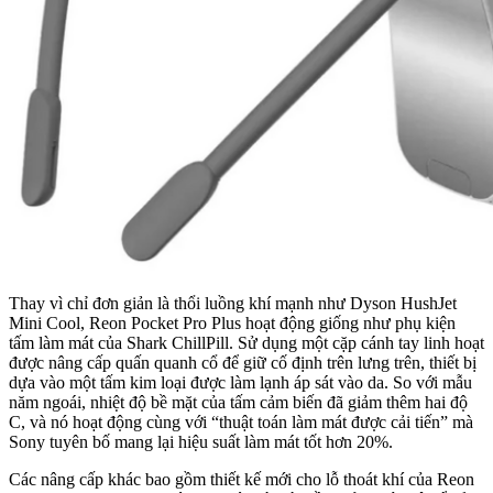
Thay vì chỉ đơn giản là thổi luồng khí mạnh như Dyson HushJet
Mini Cool, Reon Pocket Pro Plus hoạt động giống như phụ kiện
tấm làm mát của Shark ChillPill. Sử dụng một cặp cánh tay linh hoạt
được nâng cấp quấn quanh cổ để giữ cố định trên lưng trên, thiết bị
dựa vào một tấm kim loại được làm lạnh áp sát vào da. So với mẫu
năm ngoái, nhiệt độ bề mặt của tấm cảm biến đã giảm thêm hai độ
C, và nó hoạt động cùng với “thuật toán làm mát được cải tiến” mà
Sony tuyên bố mang lại hiệu suất làm mát tốt hơn 20%.
Các nâng cấp khác bao gồm thiết kế mới cho lỗ thoát khí của Reon