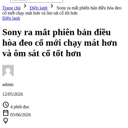
chevron_right
chevron_right
Trang chủ
Điện lạnh
Sony ra mắt phiên bản điều hòa đeo
cổ mới chạy mát hơn và ôm sát cổ tốt hơn
Điện lạnh
Sony ra mắt phiên bản điều
hòa đeo cổ mới chạy mát hơn
và ôm sát cổ tốt hơn
admin
12/05/2026
schedule
4 phút đọc
calendar_today
05/06/2026
lightbulb