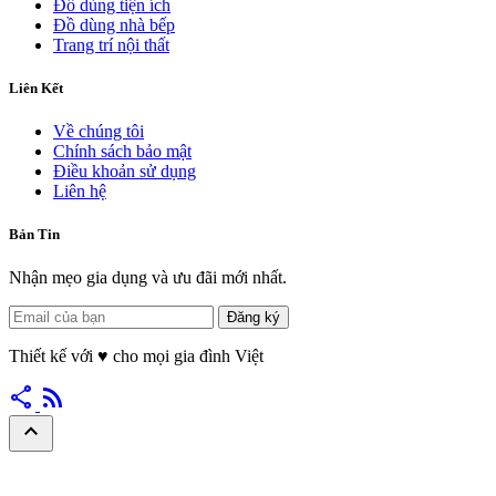
Đồ dùng tiện ích
Đồ dùng nhà bếp
Trang trí nội thất
Liên Kết
Về chúng tôi
Chính sách bảo mật
Điều khoản sử dụng
Liên hệ
Bản Tin
Nhận mẹo gia dụng và ưu đãi mới nhất.
Đăng ký
Thiết kế với
♥
cho mọi gia đình Việt
share
rss_feed
expand_less