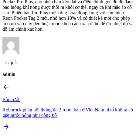
Pocket Pro Plus, cho phép bạn kéo dài và điều chỉnh góc độ để đảm
bảo luồng khí nóng được thổi ra khỏi cơ thể, ngay cả khi mặc áo cổ
cao. Phiên bản Pro Plus mới cũng hoạt động cùng với cảm biến
Reon Pocket Tag 2 mới, nhỏ hơn 18% và có thiết kế mới cho phép
treo nó vào dây đeo hoặc móc khóa cách xa cơ thể để đo nhiệt độ và
độ ẩm chính xác hơn.
Tác giả
admin
arrow_back
Bài trước
Roborock phản hồi thông tin 2 robot bán ở Việt Nam bị tố không có
giặt nước nóng như công bố
arrow_forward