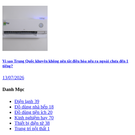
Vì sao Trung Quốc khuyên không nên tắt điều hòa nếu ra ngoài chưa đến 1
tiếng?
13/07/2026
Danh Mục
Điện lạnh
39
Đồ dùng nhà bếp
18
Đồ dùng tiện ích
20
Kinh nghiệm hay
70
Thiết bị điện tử
38
Trang trí nội thất
1