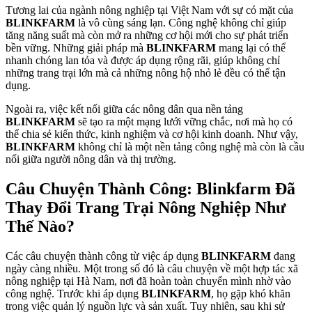
Tương lai của ngành nông nghiệp tại Việt Nam với sự có mặt của
BLINKFARM
là vô cùng sáng lạn. Công nghệ không chỉ giúp
tăng năng suất mà còn mở ra những cơ hội mới cho sự phát triển
bền vững. Những giải pháp mà
BLINKFARM
mang lại có thể
nhanh chóng lan tỏa và được áp dụng rộng rãi, giúp không chỉ
những trang trại lớn mà cả những nông hộ nhỏ lẻ đều có thể tận
dụng.
Ngoài ra, việc kết nối giữa các nông dân qua nền tảng
BLINKFARM
sẽ tạo ra một mạng lưới vững chắc, nơi mà họ có
thể chia sẻ kiến thức, kinh nghiệm và cơ hội kinh doanh. Như vậy,
BLINKFARM
không chỉ là một nền tảng công nghệ mà còn là cầu
nối giữa người nông dân và thị trường.
Câu Chuyện Thành Công: Blinkfarm Đã
Thay Đổi Trang Trại Nông Nghiệp Như
Thế Nào?
Các câu chuyện thành công từ việc áp dụng
BLINKFARM
đang
ngày càng nhiều. Một trong số đó là câu chuyện về một hợp tác xã
nông nghiệp tại Hà Nam, nơi đã hoàn toàn chuyển mình nhờ vào
công nghệ. Trước khi áp dụng
BLINKFARM
, họ gặp khó khăn
trong việc quản lý nguồn lực và sản xuất. Tuy nhiên, sau khi sử