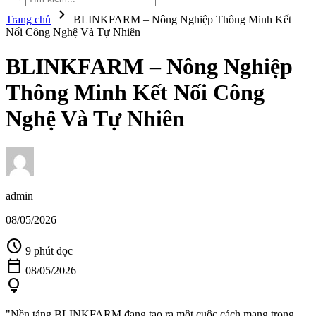
chevron_right
Trang chủ
BLINKFARM – Nông Nghiệp Thông Minh Kết
Nối Công Nghệ Và Tự Nhiên
BLINKFARM – Nông Nghiệp
Thông Minh Kết Nối Công
Nghệ Và Tự Nhiên
admin
08/05/2026
schedule
9 phút đọc
calendar_today
08/05/2026
lightbulb
"Nền tảng BLINKFARM đang tạo ra một cuộc cách mạng trong