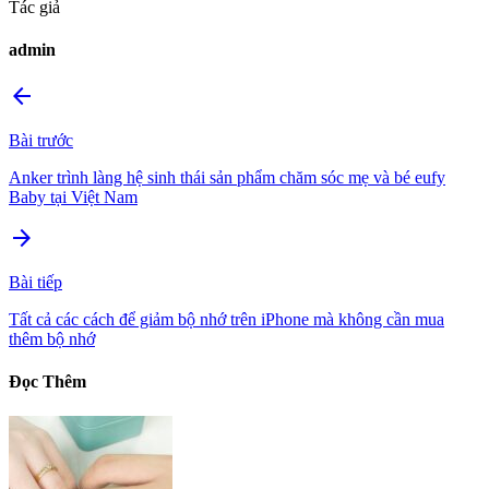
Tác giả
admin
arrow_back
Bài trước
Anker trình làng hệ sinh thái sản phẩm chăm sóc mẹ và bé eufy
Baby tại Việt Nam
arrow_forward
Bài tiếp
Tất cả các cách để giảm bộ nhớ trên iPhone mà không cần mua
thêm bộ nhớ
Đọc Thêm