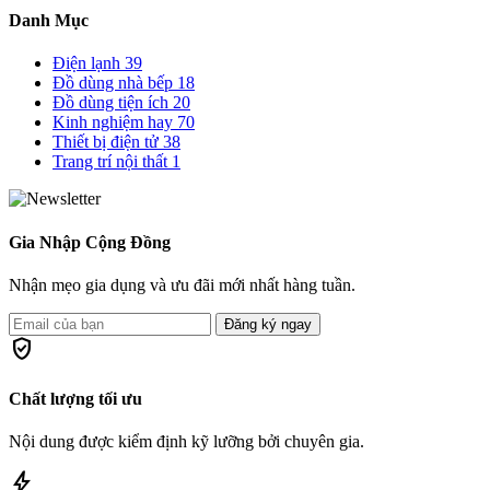
Danh Mục
Điện lạnh
39
Đồ dùng nhà bếp
18
Đồ dùng tiện ích
20
Kinh nghiệm hay
70
Thiết bị điện tử
38
Trang trí nội thất
1
Gia Nhập Cộng Đồng
Nhận mẹo gia dụng và ưu đãi mới nhất hàng tuần.
Đăng ký ngay
verified_user
Chất lượng tối ưu
Nội dung được kiểm định kỹ lưỡng bởi chuyên gia.
bolt