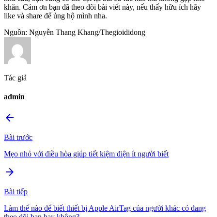
khăn. Cảm ơn bạn đã theo dõi bài viết này, nếu thấy hữu ích hãy
like và share để ủng hộ mình nha.
Nguồn: Nguyễn Thang Khang/Thegioididong​
Tác giả
admin
arrow_back
Bài trước
Mẹo nhỏ với điều hòa giúp tiết kiệm điện ít người biết
arrow_forward
Bài tiếp
Làm thế nào để biết thiết bị Apple AirTag của người khác có đang
theo dõi bạn hay không?