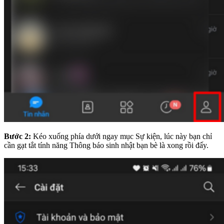
Bước 2:
Kéo xuống phía dưới ngay mục Sự kiện, lúc này bạn chỉ
cần gạt tắt tính năng Thông báo sinh nhật bạn bè là xong rồi đấy.