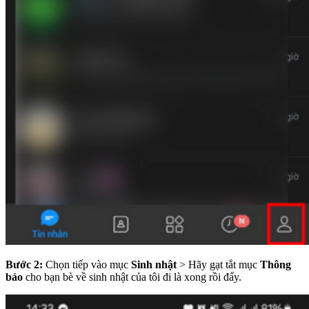
Bước 2:
Chọn tiếp vào mục
Sinh nhật
> Hãy gạt tắt mục
Thông
báo
cho bạn bè về sinh nhật của tôi đi là xong rồi đấy.