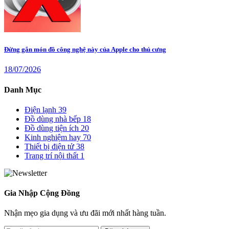
Đừng gắn món đồ công nghệ này của Apple cho thú cưng
18/07/2026
Danh Mục
Điện lạnh
39
Đồ dùng nhà bếp
18
Đồ dùng tiện ích
20
Kinh nghiệm hay
70
Thiết bị điện tử
38
Trang trí nội thất
1
Gia Nhập Cộng Đồng
Nhận mẹo gia dụng và ưu đãi mới nhất hàng tuần.