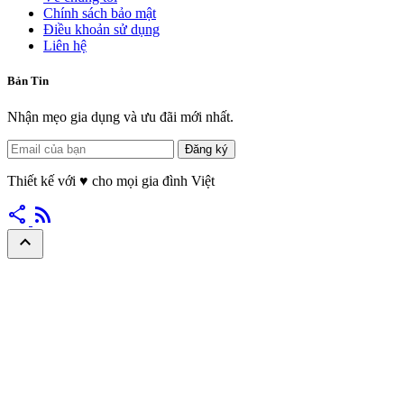
Chính sách bảo mật
Điều khoản sử dụng
Liên hệ
Bản Tin
Nhận mẹo gia dụng và ưu đãi mới nhất.
Đăng ký
Thiết kế với
♥
cho mọi gia đình Việt
share
rss_feed
expand_less