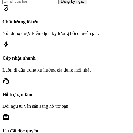
Đăng ký ngay
verified_user
Chất lượng tối ưu
Nội dung được kiểm định kỹ lưỡng bởi chuyên gia.
bolt
Cập nhật nhanh
Luôn đi đầu trong xu hướng gia dụng mới nhất.
support_agent
Hỗ trợ tận tâm
Đội ngũ tư vấn sẵn sàng hỗ trợ bạn.
redeem
Ưu đãi độc quyền