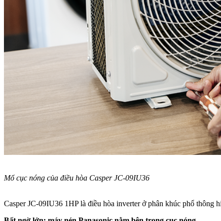
Mổ cục nóng của điều hòa Casper JC-09IU36
Casper JC-09IU36 1HP là điều hòa inverter ở phân khúc phổ thông hiệ
Bất ngờ lớn: máy nén Panasonic nằm bên trong cục nóng