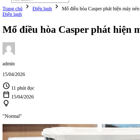
chevron_right
chevron_right
Trang chủ
Điện lạnh
Mổ điều hòa Casper phát hiện máy nén
Điện lạnh
Mổ điều hòa Casper phát hiện 
admin
15/04/2026
schedule
11 phút đọc
calendar_today
15/04/2026
lightbulb
"Normal"