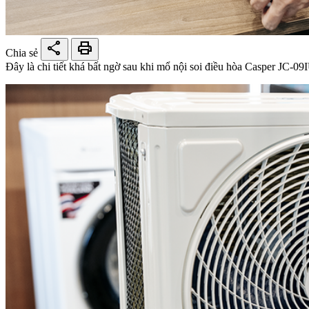
share
print
Chia sẻ
Đây là chi tiết khá bất ngờ sau khi mổ nội soi điều hòa Casper JC-09