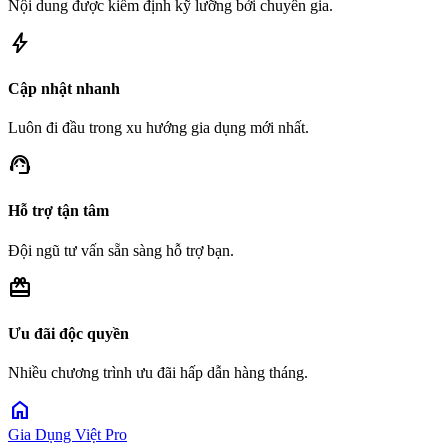
Nội dung được kiểm định kỹ lưỡng bởi chuyên gia.
bolt
Cập nhật nhanh
Luôn đi đầu trong xu hướng gia dụng mới nhất.
support_agent
Hỗ trợ tận tâm
Đội ngũ tư vấn sẵn sàng hỗ trợ bạn.
redeem
Ưu đãi độc quyền
Nhiều chương trình ưu đãi hấp dẫn hàng tháng.
home
Gia Dụng Việt Pro