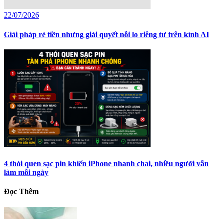
22/07/2026
Giải pháp rẻ tiền nhưng giải quyết nỗi lo riêng tư trên kính AI
4 thói quen sạc pin khiến iPhone nhanh chai, nhiều người vẫn
làm mỗi ngày
Đọc Thêm