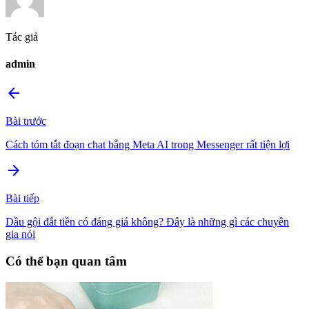
Tác giả
admin
arrow_back
Bài trước
Cách tóm tắt đoạn chat bằng Meta AI trong Messenger rất tiện lợi
arrow_forward
Bài tiếp
Dầu gội đắt tiền có đáng giá không? Đây là những gì các chuyên
gia nói
Có thể bạn quan tâm