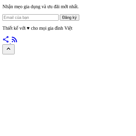
Nhận mẹo gia dụng và ưu đãi mới nhất.
Đăng ký
Thiết kế với
♥
cho mọi gia đình Việt
share
rss_feed
expand_less