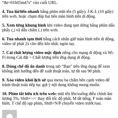
“&t=01h05m47s” vào cuối URL.
4. Tua lùi/tiến nhanh
bằng phím mũi tên (5 giây), J-K-L (10 giây)
trên web, hoặc chạm đúp hai bên màn hình trên di động.
5. Xem từng khung hình
khi video đang tạm dừng bằng phím dấu
phẩy (,) và dấu chấm (.) trên web.
6. Tua nhanh tạm thời
bằng cách nhấn giữ màn hình trên di động,
video sẽ phát 2x cho đến khi nhấc ngón tay.
7. Cài chất lượng video mặc định
riêng cho mạng di động và Wi-
Fi trong Cài đặt > Chất lượng trên ứng dụng di động.
8. Dùng chế độ ẩn danh
trong tab “Bạn” trên ứng dụng để xem
không ảnh hưởng đến đề xuất thuật toán, tự tắt sau 90 phút.
9. Xóa video khỏi lịch sử
qua menu ba chấm bên cạnh video để
tránh thuật toán tiếp tục gợi ý nội dung không mong muốn.
10. Phím tắt hữu ích trên web:
mũi tên lên/xuống điều chỉnh âm
lượng 5%, Shift+>/< thay đổi tốc độ phát, M tắt tiếng, F toàn màn
hình, T chế độ rạp phim, Shift+N/P chuyển video trước/sau.