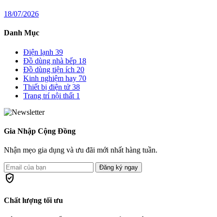
18/07/2026
Danh Mục
Điện lạnh
39
Đồ dùng nhà bếp
18
Đồ dùng tiện ích
20
Kinh nghiệm hay
70
Thiết bị điện tử
38
Trang trí nội thất
1
Gia Nhập Cộng Đồng
Nhận mẹo gia dụng và ưu đãi mới nhất hàng tuần.
Đăng ký ngay
verified_user
Chất lượng tối ưu