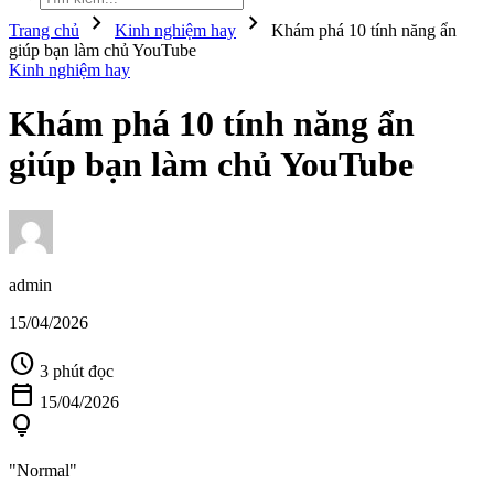
chevron_right
chevron_right
Trang chủ
Kinh nghiệm hay
Khám phá 10 tính năng ẩn
giúp bạn làm chủ YouTube
Kinh nghiệm hay
Khám phá 10 tính năng ẩn
giúp bạn làm chủ YouTube
admin
15/04/2026
schedule
3 phút đọc
calendar_today
15/04/2026
lightbulb
"Normal"