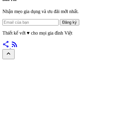
Nhận mẹo gia dụng và ưu đãi mới nhất.
Đăng ký
Thiết kế với
♥
cho mọi gia đình Việt
share
rss_feed
expand_less