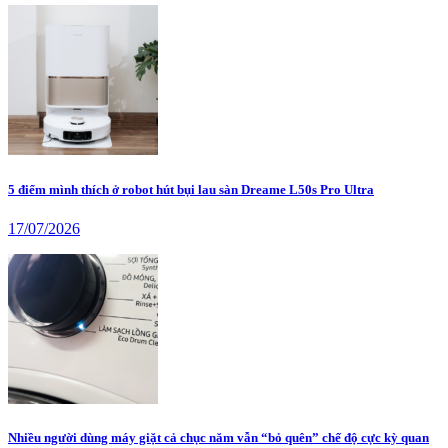
5 điểm mình thích ở robot hút bụi lau sàn Dreame L50s Pro Ultra
17/07/2026
Nhiều người dùng máy giặt cả chục năm vẫn “bỏ quên” chế độ cực kỳ quan