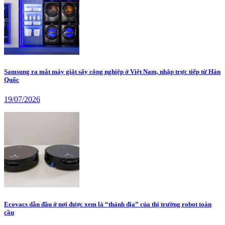
Samsung ra mắt máy giặt sấy công nghiệp ở Việt Nam, nhập trực tiếp từ Hàn
Quốc
19/07/2026
Ecovacs dẫn đầu ở nơi được xem là “thánh địa” của thị trường robot toàn
cầu