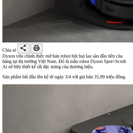
share
print
Chia sẻ
Dyson vừa chính thức mở bán robot hút bụi lau sàn đầu tiên của
hãng tại thị trường Việt Nam. Đó là mẫu robot Dyson Spot+Scrub
Ai sở hữu thiết kế rất đặc trưng của thương hiệu.
Sản phẩm bắt đầu lên kệ từ ngày 3/4 với giá bán 35,99 triệu đồng.