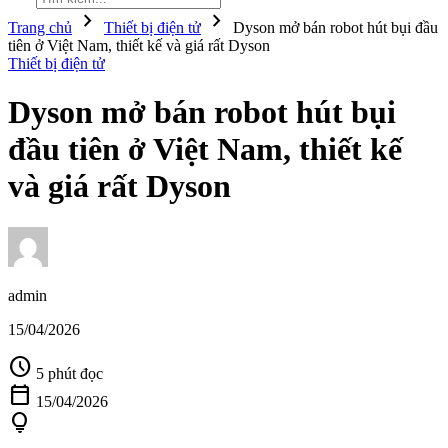
chevron_right
chevron_right
Trang chủ
Thiết bị điện tử
Dyson mở bán robot hút bụi đầu
tiên ở Việt Nam, thiết kế và giá rất Dyson
Thiết bị điện tử
Dyson mở bán robot hút bụi
đầu tiên ở Việt Nam, thiết kế
và giá rất Dyson
admin
15/04/2026
schedule
5 phút đọc
calendar_today
15/04/2026
lightbulb