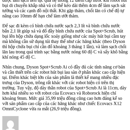
được làm sạch liên tục qua hệ thống 12 điểm cấp nước khi robot hút
bụi di chuyển khắp nhà và có thể kéo dài thêm 4cm để làm sạch sát
tường và các cạnh đồ nội thất. Khi gặp thảm, chổi lăn có chế độ tự
nâng cao 10mm để hạn chế làm ướt thảm.
Đế sạc đi kèm có bình chứa nước sạch 2,3 lít và bình chứa nước
bẩn 2,1 lít giúp xả và đổ đầy bình chứa nước của Spot+Scrub, hút
bụi lên hộp chứa dạng lốc xoáy giống như các máy hút bụi cầm tay
mà không cần sử dụng túi thay thế như các hãng khác (theo Dyson
thì hộp chứa bụi chỉ cần đổ khoảng 3 tháng 1 lần), và làm sạch chổi
lăn lau trong quá trình sạc bằng nước nóng 60 độ C và sấy khô bằng
khí nóng 45 độ C.
Nhìn chung, Dyson Spot+Scrub Ai có đầy đủ các tính năng cơ bản
và cần thiết trên các robot hút bụi lau sàn ở phân khúc cao cấp hiện
tại. Điểm khác biệt lớn của sản phẩm là thiết kế mang nhiều đặc
trưng của Dyson, trông rất khác với các robot hiện có trên thị
trường. Tuy vậy, độ dày thân robot của Spot+Scrub Ai là 11cm, dày
hơn khá nhiều so với robot của Ecovacs và Roborock hiện chỉ
khoảng 9mm. Mức giá 35,99 triệu đồng cũng cao hơn đáng kể so
với sản phẩm cao cấp của các hãng khác như chiếc Ecovacs X12
OmniCyclone vừa ra mắt (26,9 triệu đồng).