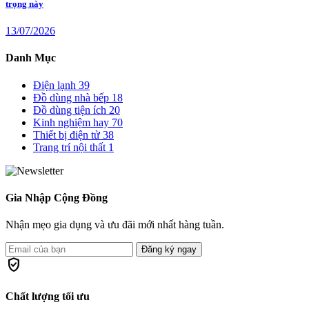
trọng này
13/07/2026
Danh Mục
Điện lạnh
39
Đồ dùng nhà bếp
18
Đồ dùng tiện ích
20
Kinh nghiệm hay
70
Thiết bị điện tử
38
Trang trí nội thất
1
Gia Nhập Cộng Đồng
Nhận mẹo gia dụng và ưu đãi mới nhất hàng tuần.
Đăng ký ngay
verified_user
Chất lượng tối ưu