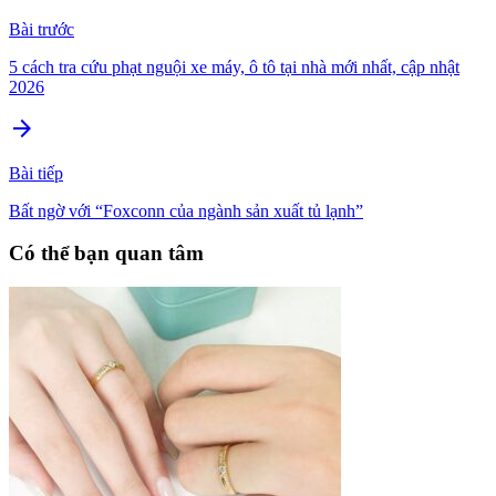
Bài trước
5 cách tra cứu phạt nguội xe máy, ô tô tại nhà mới nhất, cập nhật
2026
arrow_forward
Bài tiếp
Bất ngờ với “Foxconn của ngành sản xuất tủ lạnh”
Có thể bạn quan tâm