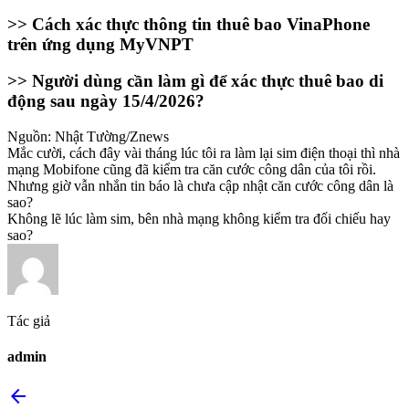
>> Cách xác thực thông tin thuê bao VinaPhone
trên ứng dụng MyVNPT​
>> Người dùng cần làm gì để xác thực thuê bao di
động sau ngày 15/4/2026?​
Nguồn: Nhật Tường/Znews​
Mắc cười, cách đây vài tháng lúc tôi ra làm lại sim điện thoại thì nhà
mạng Mobifone cũng đã kiểm tra căn cước công dân của tôi rồi.
Nhưng giờ vẫn nhắn tin báo là chưa cập nhật căn cước công dân là
sao?
Không lẽ lúc làm sim, bên nhà mạng không kiểm tra đối chiếu hay
sao?
Tác giả
admin
arrow_back