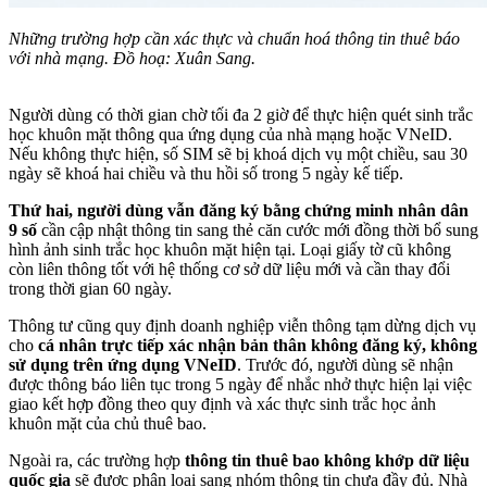
Những trường hợp cần xác thực và chuẩn hoá thông tin thuê báo
với nhà mạng. Đồ hoạ: Xuân Sang.
Người dùng có thời gian chờ tối đa 2 giờ để thực hiện quét sinh trắc
học khuôn mặt thông qua ứng dụng của nhà mạng hoặc VNeID.
Nếu không thực hiện, số SIM sẽ bị khoá dịch vụ một chiều, sau 30
ngày sẽ khoá hai chiều và thu hồi số trong 5 ngày kế tiếp.
Thứ hai, người dùng vẫn đăng ký bằng chứng minh nhân dân
9 số
cần cập nhật thông tin sang thẻ căn cước mới đồng thời bổ sung
hình ảnh sinh trắc học khuôn mặt hiện tại. Loại giấy tờ cũ không
còn liên thông tốt với hệ thống cơ sở dữ liệu mới và cần thay đổi
trong thời gian 60 ngày.
Thông tư cũng quy định doanh nghiệp viễn thông tạm dừng dịch vụ
cho
cá nhân trực tiếp xác nhận bản thân không đăng ký, không
sử dụng trên ứng dụng VNeID
. Trước đó, người dùng sẽ nhận
được thông báo liên tục trong 5 ngày để nhắc nhở thực hiện lại việc
giao kết hợp đồng theo quy định và xác thực sinh trắc học ảnh
khuôn mặt của chủ thuê bao.
Ngoài ra, các trường hợp
thông tin thuê bao không khớp dữ liệu
quốc gia
sẽ được phân loại sang nhóm thông tin chưa đầy đủ. Nhà