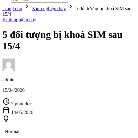
chevron_right
chevron_right
Trang chủ
Kinh nghiệm hay
5 đối tượng bị khoá SIM sau
15/4
Kinh nghiệm hay
5 đối tượng bị khoá SIM sau
15/4
admin
15/04/2026
schedule
7 phút đọc
calendar_today
14/05/2026
lightbulb
"Normal"