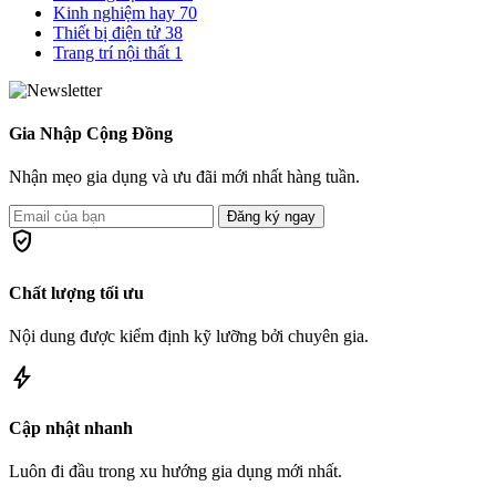
Kinh nghiệm hay
70
Thiết bị điện tử
38
Trang trí nội thất
1
Gia Nhập Cộng Đồng
Nhận mẹo gia dụng và ưu đãi mới nhất hàng tuần.
Đăng ký ngay
verified_user
Chất lượng tối ưu
Nội dung được kiểm định kỹ lưỡng bởi chuyên gia.
bolt
Cập nhật nhanh
Luôn đi đầu trong xu hướng gia dụng mới nhất.