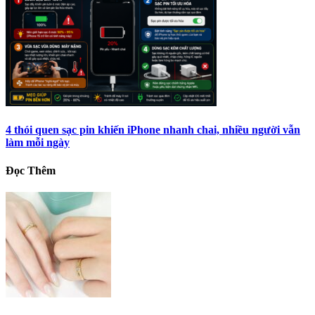
4 thói quen sạc pin khiến iPhone nhanh chai, nhiều người vẫn
làm mỗi ngày
Đọc Thêm