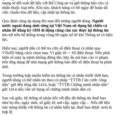
mạng sẽ đối soát dữ liệu với Bộ Công an và gửi thông báo cho cá
nhân thuộc loại trên. Khi này, khách hàng có 60 ngày để hoàn tất
việc chuẩn hóa dữ liệu, cập nhật lại thông tin.
Quy định cũng áp dụng lên mọi đối tượng người dùng.
Người
nước ngoài đang sinh sống tại Việt Nam sử dụng hộ chiếu cá
nhân để đăng ký SIM di động cũng cần xác thực lại thông tin
lưu trữ trên hệ thống trong vòng 60 ngày kể từ khi Thông tư có hiệu
lực.
Hiện nay, người dân có thể tra cứu số điện thoại cá nhân qua
VNeID bằng cách chọn mục Ví giấy tờ -> Số điện thoại. Nếu phát
hiện số máy lạ mình không đứng tên, hãy ấn nút báo cáo vi phạm
trên ứng dụng để nhà mạng gửi thông báo đến số điện thoại bị phản
ánh.
Trong trường hợp muốn kiểm tra thông tin cá nhân trước thời hạn,
người dùng có thể nhắn tin theo cú pháp “TTTB Căn cước công
dân” gửi đến tổng đài 1414, hoặc “TTTB Chứng minh nhân dân”
gửi 1414 nếu vẫn sử dụng số chứng minh nhân dân cũ.
Sau vài giây, hệ thống sẽ phản hồi với đầy đủ thông tin thuê bao
như họ tên, ngày sinh, số giấy tờ, nơi cấp, ngày cấp… Nếu dữ liệu
này trùng khớp với thông tin cá nhân hiện tại, thuê bao được xem là
hợp lệ.