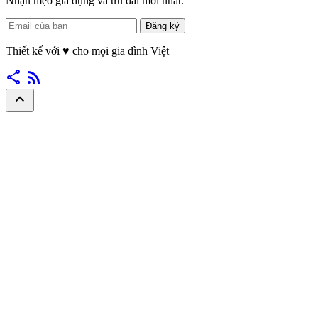
Nhận mẹo gia dụng và ưu đãi mới nhất.
Đăng ký
Thiết kế với
♥
cho mọi gia đình Việt
share
rss_feed
expand_less