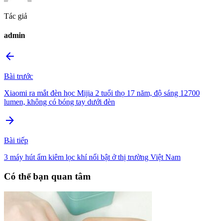
Tác giả
admin
arrow_back
Bài trước
Xiaomi ra mắt đèn học Mijia 2 tuổi thọ 17 năm, độ sáng 12700
lumen, không có bóng tay dưới đèn
arrow_forward
Bài tiếp
3 máy hút ẩm kiêm lọc khí nổi bật ở thị trường Việt Nam
Có thể bạn quan tâm