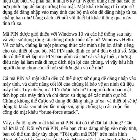
hiệu đặc biệt, và phải dài ít nhất 6 ký tự. Người dùng nên đặt các tổ
hợp phức tạp để tăng cường bảo mật. Mật khẩu không chỉ được sử
dụng để đăng nhập vào máy tính cục bộ mà còn để đăng nhập từ xa,
chẳng hạn như bằng cách kết nối với thiết bị khác thông qua máy
tính từ xa.
Mã PIN được giới thiệu với Windows 10 và các hệ thống sau này,
và việc sử dụng rộng rãi chúng được thúc đẩy bởi Windows Hello.
Về cơ bản, chúng là một phương thức xác minh tiện lợi dành riêng
cho các thiết bị cục bộ. Mã PIN mặc định có từ 4 đến 6 chữ số. Mặc
dù có thể thiết lập mã PIN bao gồm cả chữ cái và ký hiệu, nhưng
điều này lại làm mất đi mục đích tiện lợi của chúng, vì vậy hầu hết
người dùng chọn các tổ hợp số đơn giản và dễ nhớ.
Cả mã PIN và mật khẩu đều có thể được sử dụng để đăng nhập vào
máy tính, và chức năng cốt lõi của chúng là bảo vệ an ninh dữ liệu
máy tính. Tuy nhiên, mã PIN được lưu trữ trong mô-đun bảo mật
tích hợp của máy tính và chỉ được sử dụng để xác minh cục bộ.
Chúng không thể được sử dụng để đăng nhập từ xa, và thiết bị sẽ tự
động bị khóa sau nhiều lần nhập sai, giúp chống lại các cuộc tấn
công dò mật khẩu “brute-force attack”.
Vậy, nếu tôi quên mật khẩu/mã PIN, tôi có thể đặt lại không? Câu
trả lời là có. Đối với mã PIN, nếu bạn chưa đăng nhập vào máy tính,
bạn có thể tìm thấy tùy chọn “Tôi quên mã PIN” trên màn hình
đăng nhập (chỉ dành cho tài khoản Microsoft). Làm theo hướng dẫn