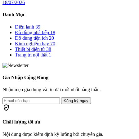
18/07/2026
Danh Mục
Điện lạnh
39
Đồ dùng nhà bếp
18
Đồ dùng tiện ích
20
Kinh nghiệm hay
70
Thiết bị điện tử
38
Trang trí nội thất
1
Gia Nhập Cộng Đồng
Nhận mẹo gia dụng và ưu đãi mới nhất hàng tuần.
Đăng ký ngay
verified_user
Chất lượng tối ưu
Nội dung được kiểm định kỹ lưỡng bởi chuyên gia.