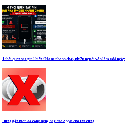
4 thói quen sạc pin khiến iPhone nhanh chai, nhiều người vẫn làm mỗi ngày
Đừng gắn món đồ công nghệ này của Apple cho thú cưng