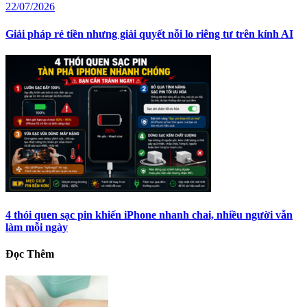
22/07/2026
Giải pháp rẻ tiền nhưng giải quyết nỗi lo riêng tư trên kính AI
4 thói quen sạc pin khiến iPhone nhanh chai, nhiều người vẫn
làm mỗi ngày
Đọc Thêm