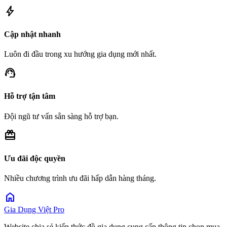
bolt
Cập nhật nhanh
Luôn đi đầu trong xu hướng gia dụng mới nhất.
support_agent
Hỗ trợ tận tâm
Đội ngũ tư vấn sẵn sàng hỗ trợ bạn.
redeem
Ưu đãi độc quyền
Nhiều chương trình ưu đãi hấp dẫn hàng tháng.
home
Gia Dụng Việt Pro
Website chia sẻ kiến thức đồ gia dụng cung cấp thông tin chọn mua,